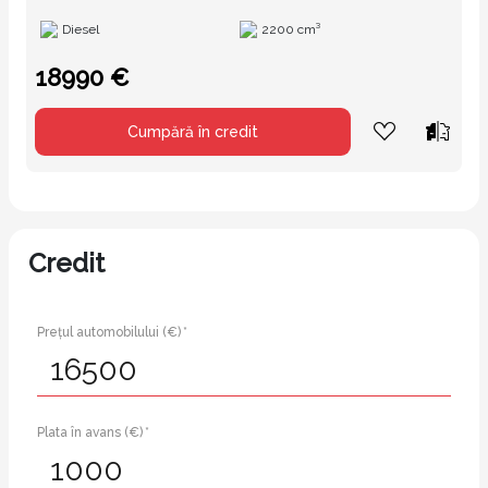
Diesel
2200 cm³
18990 €
Cumpără în credit
Credit
Prețul automobilului (€) *
Plata în avans (€) *