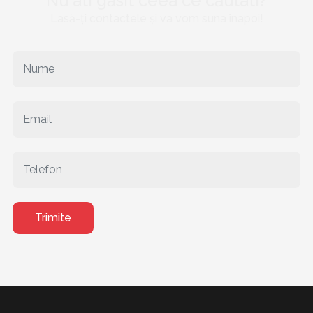
Nu ati găsit ceea ce căutati?
Lasă-ți contactele și va vom suna înapoi!
Trimite