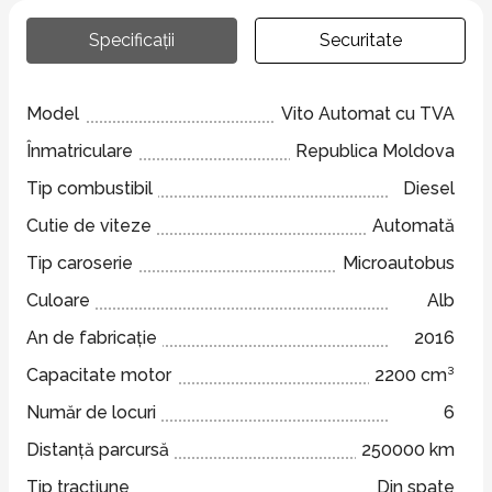
Specificații
Securitate
Model
Vito Automat cu TVA
Înmatriculare
Republica Moldova
Tip combustibil
Diesel
Cutie de viteze
Automată
Tip caroserie
Microautobus
Culoare
Alb
An de fabricație
2016
Capacitate motor
2200 cm³
Număr de locuri
6
Distanță parcursă
250000 km
Tip tracțiune
Din spate