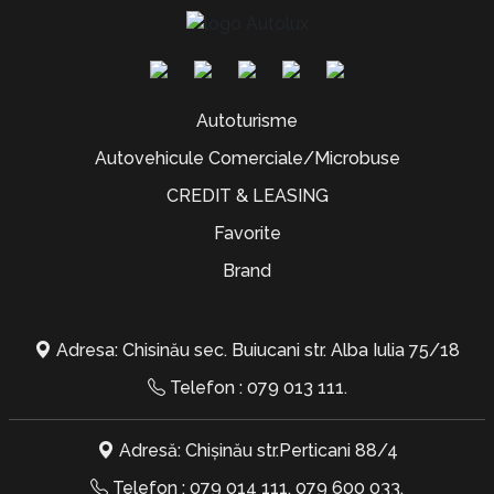
Autoturisme
Autovehicule Comerciale/Microbuse
CREDIT & LEASING
Favorite
Brand
Adresa: Chisinău sec. Buiucani str. Alba Iulia 75/18
Telefon :
079 013 111
.
Adresă: Chișinău str.Perticani 88/4
Telefon :
079 014 111
,
079 600 033
.