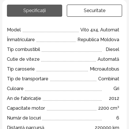
Specificații
Securitate
Model
Vito 4x4, Automat
Înmatriculare
Republica Moldova
Tip combustibil
Diesel
Cutie de viteze
Automată
Tip caroserie
Microautobus
Tip de transportare
Combinat
Culoare
Gri
An de fabricație
2012
Capacitate motor
2200 cm³
Număr de locuri
6
Distanță parcursă
220000 km