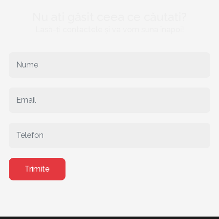
Nu ati găsit ceea ce căutati?
Lasă-ți contactele și va vom suna înapoi!
Trimite