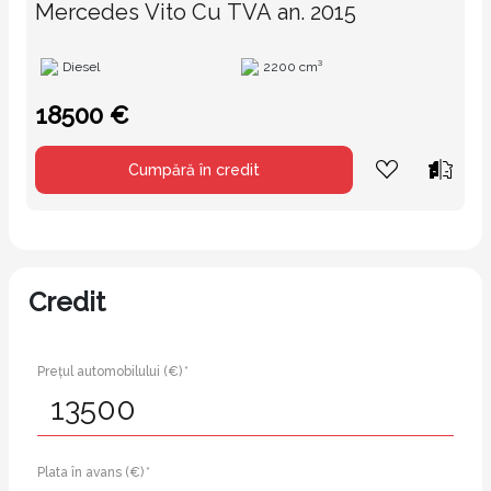
Mercedes Vito Cu TVA an. 2015
Diesel
2200 cm³
18500 €
Cumpără în credit
Credit
Prețul automobilului (€) *
Plata în avans (€) *