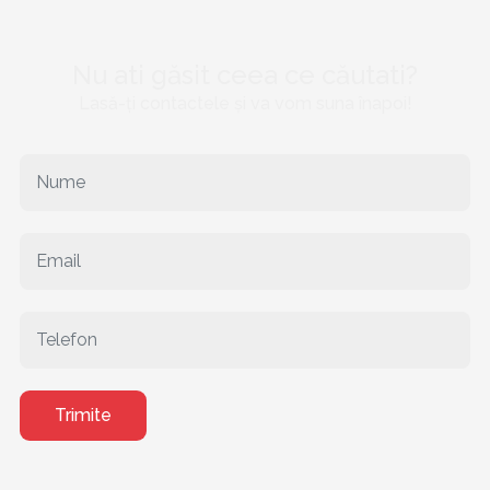
Nu ati găsit ceea ce căutati?
Lasă-ți contactele și va vom suna înapoi!
Trimite