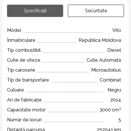
Specificații
Securitate
Model
Vito
Înmatriculare
Republica Moldova
Tip combustibil
Diesel
Cutie de viteze
Cutie Automată
Tip caroserie
Microautobus
Tip de transportare
Combinat
Culoare
Negru
An de fabricație
2014
Capacitate motor
3000 cm³
Număr de locuri
5
Distanță parcursă
252041 km