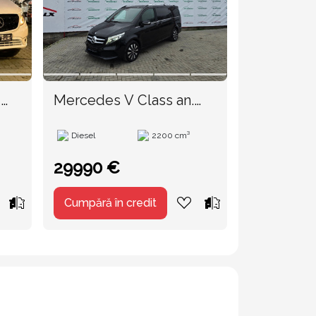
u
Mercedes V Class an.
Mercedes
2015
Diesel
2200 cm³
Diesel
29990 €
18500 €
Cumpără în credit
Cumpără în