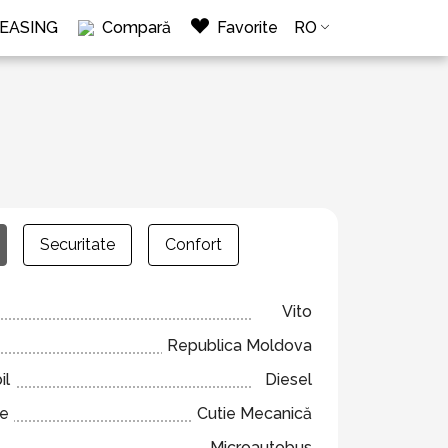
LEASING
Compară
Favorite
RO
Securitate
Confort
Vito
Republica Moldova
il
Diesel
ze
Cutie Mecanică
Microautobus