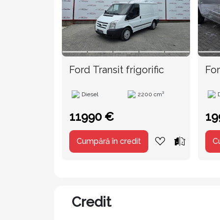
Ford Transit frigorific
For
TVA
Diesel
2200 cm³
11990 €
19
Cumpără în credit
C
Credit