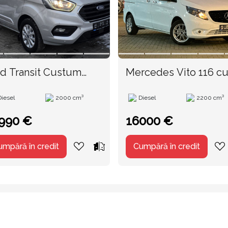
d Transit Custum
Mercedes Vito 116 c
 an. 2022
TVA an. 2017
Diesel
2000 cm³
Diesel
2200 cm³
990 €
16000 €
umpără în credit
Cumpără în credit