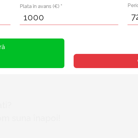
Peri
Plata în avans (€) *
ră
ti?
vom suna înapoi!