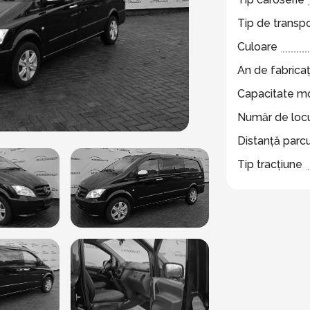
Tip de transp
Culoare
An de fabricaț
Capacitate m
Număr de locu
Distanță parc
Tip tracțiune