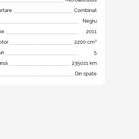
ortare
Combinat
Negru
ie
2011
otor
2200 cm³
ri
5
ursă
235021 km
Din spate