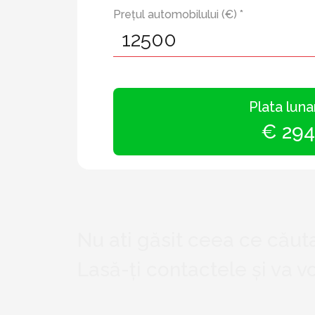
Prețul automobilului (€) *
Plata luna
€ 294
Nu ati găsit ceea ce căuta
Lasă-ți contactele și va 