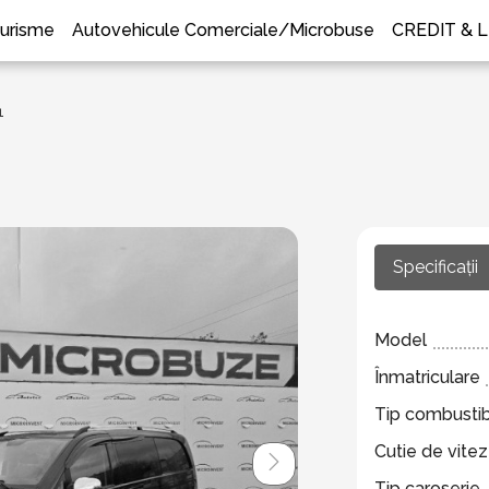
urisme
Autovehicule Comerciale/Microbuse
CREDIT & 
1
Specificații
Model
Înmatriculare
Tip combustib
Cutie de vite
Tip caroserie