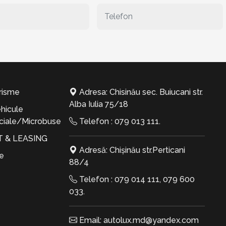
risme
Adresa: Chisinău sec. Buiucani str.
Alba Iulia 75/18
hicule
iale/Microbuse
Telefon :
079 013 111
.
T & LEASING
Adresă: Chișinău str.Perticani
te
88/4
Telefon :
079 014 111
,
079 600
033
.
Email:
autolux.md@yandex.com