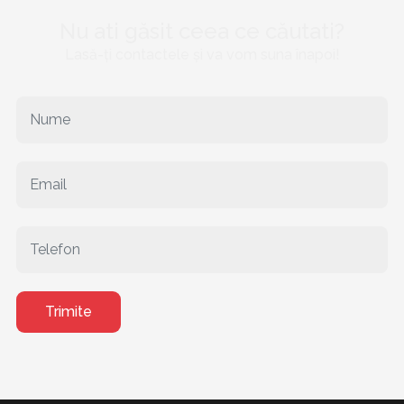
Nu ati găsit ceea ce căutati?
Lasă-ți contactele și va vom suna înapoi!
Trimite