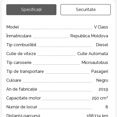
Specificații
Securitate
Model
V Class
Înmatriculare
Republica Moldova
Tip combustibil
Diesel
Cutie de viteze
Cutie Automată
Tip caroserie
Microautobus
Tip de transportare
Pasageri
Culoare
Negru
An de fabricație
2019
Capacitate motor
250 cm³
Număr de locuri
8
Distanță parcursă
168334 km