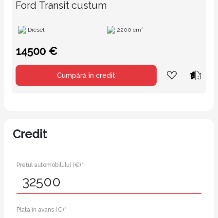
Ford Transit custum
Diesel
2200 cm³
14500 €
Cumpără în credit
Credit
Prețul automobilului (€) *
Plata în avans (€) *