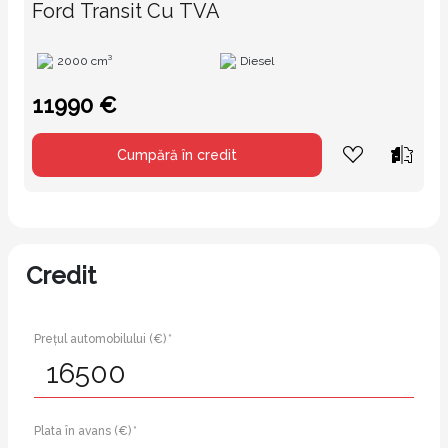
Ford Transit Cu TVA
2000 cm³
Diesel
11990 €
Cumpără în credit
Credit
Prețul automobilului (€) *
Plata în avans (€) *