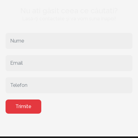
Nu ati găsit ceea ce căutati?
Lasă-ți contactele și va vom suna înapoi!
Trimite