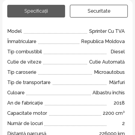
Specificații
Securitate
Model
Sprinter Cu TVA
Înmatriculare
Republica Moldova
Tip combustibil
Diesel
Cutie de viteze
Cutie Automată
Tip caroserie
Microautobus
Tip de transportare
Mărfuri
Culoare
Albastru închis
An de fabricație
2018
Capacitate motor
2200 cm³
Număr de locuri
2
Distanță parcursă
226000 km