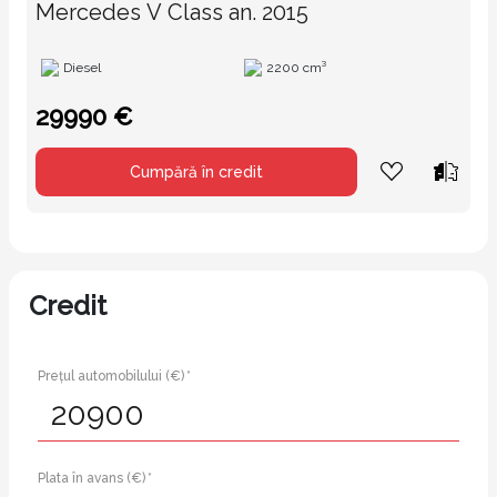
Mercedes V Class an. 2015
Diesel
2200 cm³
29990 €
Cumpără în credit
Credit
Prețul automobilului (€) *
Plata în avans (€) *