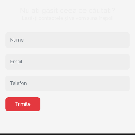
Nu ati găsit ceea ce căutati?
Lasă-ți contactele și va vom suna înapoi!
Trimite