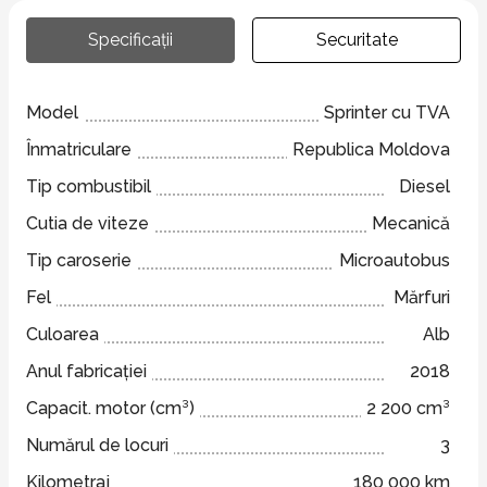
Specificații
Securitate
Model
Sprinter cu TVA
Înmatriculare
Republica Moldova
Tip combustibil
Diesel
Cutia de viteze
Mecanică
Tip caroserie
Microautobus
Fel
Mărfuri
Culoarea
Alb
Anul fabricației
2018
Capacit. motor (cm³)
2 200 cm³
Numărul de locuri
3
Kilometraj
180 000 km