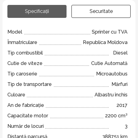
Specificații
Securitate
Model
Sprinter cu TVA
Înmatriculare
Republica Moldova
Tip combustibil
Diesel
Cutie de viteze
Cutie Automată
Tip caroserie
Microautobus
Tip de transportare
Mărfuri
Culoare
Albastru închis
An de fabricație
2017
Capacitate motor
2200 cm³
Număr de locuri
3
Distanță parcursă
388751 km