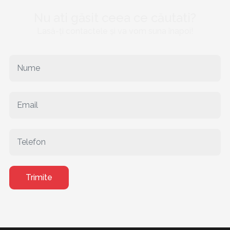
Nu ati găsit ceea ce căutati?
Lasă-ți contactele și va vom suna înapoi!
Trimite