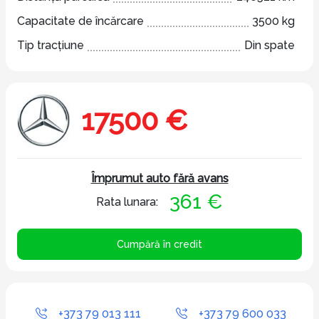
Capacitate de încărcare
3500 kg
Tip tracțiune
Din spate
17500 €
Împrumut auto fără avans
361 €
Rata lunara:
Cumpără în credit
+373 79 013 111
+373 79 600 033