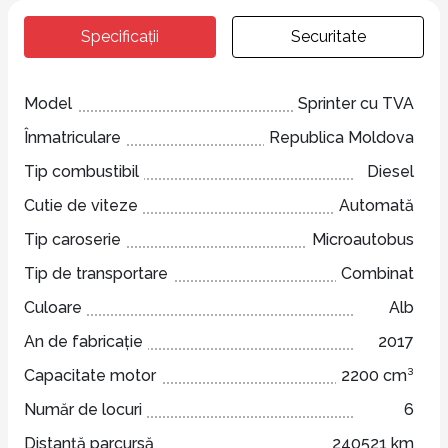
Specificații
Securitate
Model
Sprinter cu TVA
Înmatriculare
Republica Moldova
Tip combustibil
Diesel
Cutie de viteze
Automată
Tip caroserie
Microautobus
Tip de transportare
Combinat
Culoare
Alb
An de fabricație
2017
Capacitate motor
2200 cm³
Număr de locuri
6
Distanță parcursă
240521 km