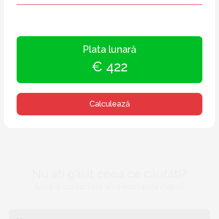
Plata lunară
€ 422
Calculează
Nu ati găsit ceea ce căutati?
Lasă-ți contactele și va vom suna înapoi!