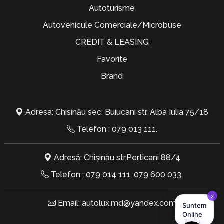
Autoturisme
Autovehicule Comerciale/Microbuse
CREDIT & LEASING
Favorite
Brand
Adresa: Chisinău sec. Buiucani str. Alba Iulia 75/18
Telefon :
079 013 111
.
Adresă: Chișinău str.Perticani 88/4
Telefon :
079 014 111
,
079 600 033
.
Email:
autolux.md@yandex.com