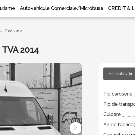
urisme
Autovehicule Comerciale/Microbuse
CREDIT & 
U TVA 2014
 TVA 2014
Specificații
Tip caroserie
Tip de transp
Culoare
An de fabricaț
Capacitate m