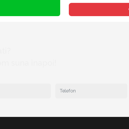
ti?
vom suna înapoi!