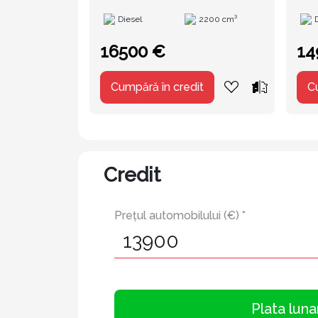
an
Diesel
2200 cm³
16500 €
14
Cumpără în credit
C
Credit
Prețul automobilului (€) *
Plata luna