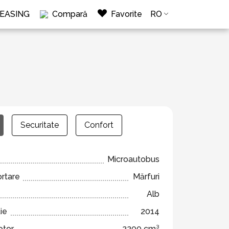
LEASING
Compară
Favorite
RO
Securitate
Confort
Microautobus
ortare
Mărfuri
Alb
ie
2014
otor
2200 cm³