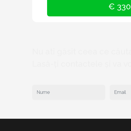
€ 330
Nu ati găsit ceea ce căuta
Lasă-ți contactele și va 