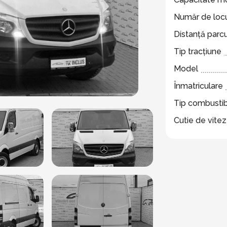
Număr de locu
Distanță parc
Tip tracțiune
Model
Înmatriculare
Tip combustib
Cutie de vite