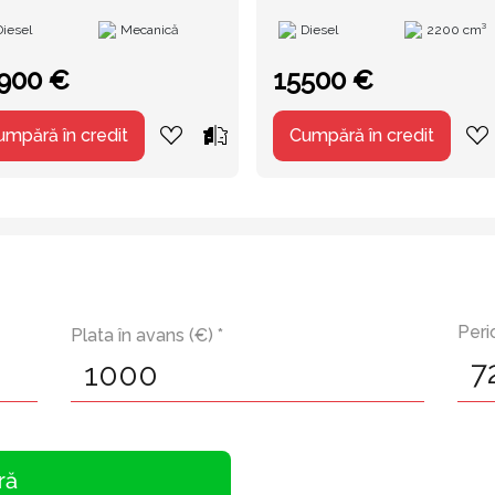
Diesel
Mecanică
Diesel
2200 cm³
900 €
15500 €
umpără în credit
Cumpără în credit
Peri
Plata în avans (€) *
ră