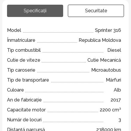
Specificații
Securitate
Model
Sprinter 316
Înmatriculare
Republica Moldova
Tip combustibil
Diesel
Cutie de viteze
Cutie Mecanică
Tip caroserie
Microautobus
Tip de transportare
Mărfuri
Culoare
Alb
An de fabricație
2017
Capacitate motor
2200 cm³
Număr de locuri
3
Distanță parcursă
238000 km