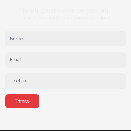
Nu ati găsit ceea ce căutati?
Lasă-ți contactele și va vom suna înapoi!
Trimite