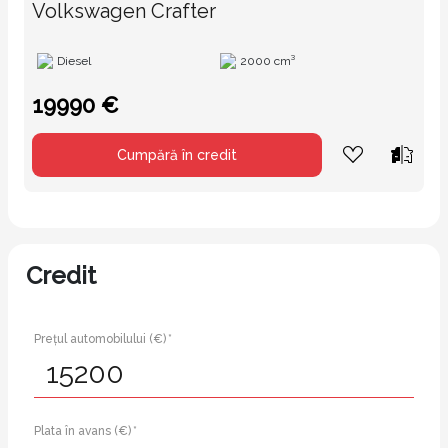
Volkswagen Crafter
Diesel
2000 cm³
19990 €
Cumpără în credit
Credit
Prețul automobilului (€) *
Plata în avans (€) *