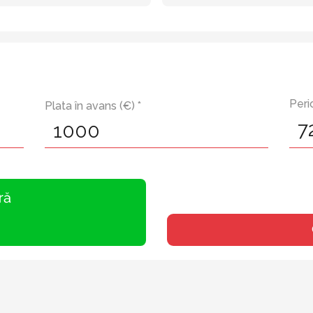
Peri
Plata în avans (€) *
ră