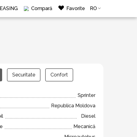
LEASING
Compară
Favorite
RO
Securitate
Confort
Sprinter
Republica Moldova
il
Diesel
ze
Mecanică
Microautobus