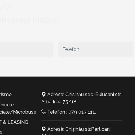
ti?
vom suna înapoi!
risme
Adresa: Chisinău sec. Buiucani str.
Alba Iulia 75/18
hicule
iale/Microbuse
Telefon :
079 013 111
.
T & LEASING
Adresă: Chișinău str.Perticani
te