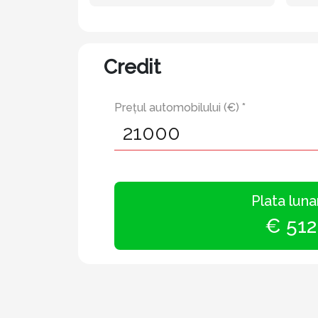
Credit
Prețul automobilului (€) *
Plata luna
€ 512