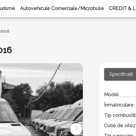
urisme
Autovehicule Comerciale/Microbuse
CREDIT & 
 2016
016
Specificații
Model
Înmatriculare
Tip combustib
Cutie de vite
Tip caroserie