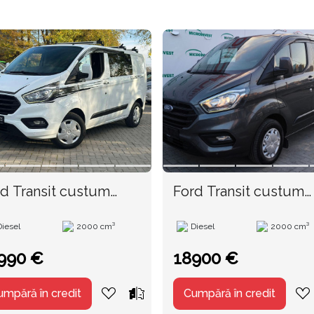
d Transit custum
Ford Transit custum
 an. 2019
TVA an. 2021
Diesel
2000 cm³
Diesel
2000 cm³
990 €
18900 €
umpără în credit
Cumpără în credit