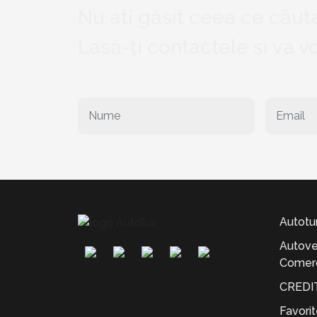
Nu ati găsit ceea ce căuta
Lasă-ți contactele și va 
Autotu
Autove
Comerc
CREDI
Favori