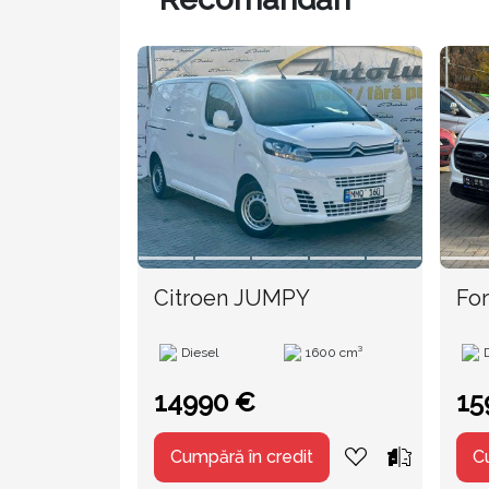
Citroen JUMPY
For
TVA
Diesel
1600 cm³
14990 €
15
Cumpără în credit
C