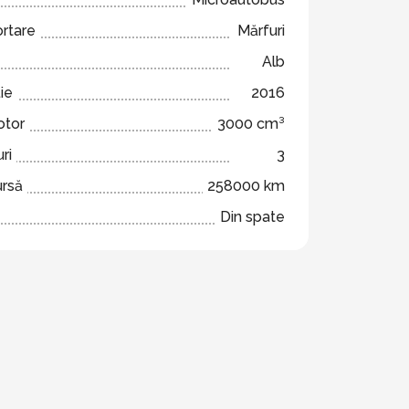
ortare
Mărfuri
Alb
ie
2016
otor
3000 cm³
ri
3
ursă
258000 km
Din spate