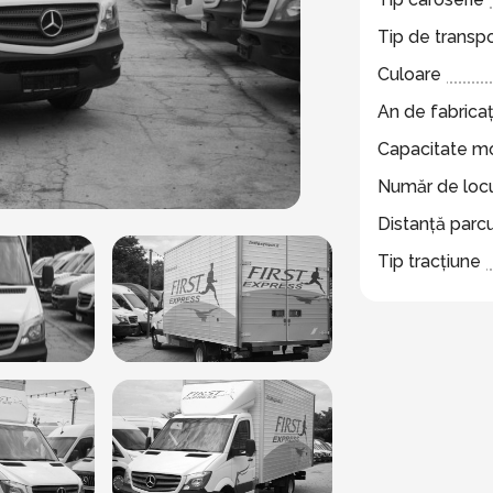
Tip de transp
Culoare
An de fabricaț
Capacitate m
Număr de locu
Distanță parc
Tip tracțiune