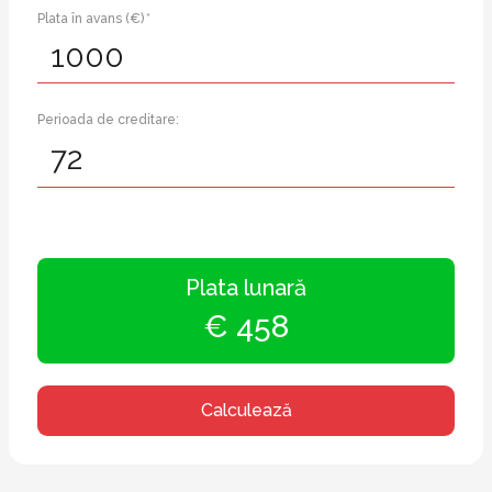
Plata în avans (€) *
Perioada de creditare:
Plata lunară
€ 458
Calculează