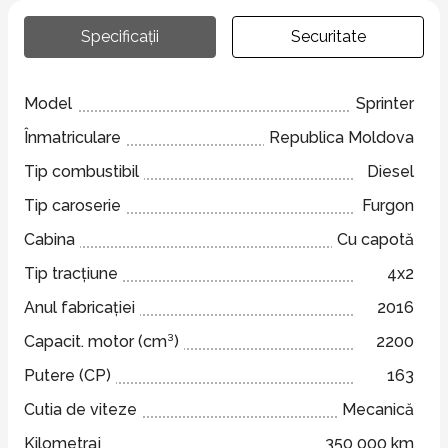
Specificații
Securitate
Model
Sprinter
Înmatriculare
Republica Moldova
Tip combustibil
Diesel
Tip caroserie
Furgon
Cabina
Cu capotă
Tip tracțiune
4x2
Anul fabricației
2016
Capacit. motor (cm³)
2200
Putere (CP)
163
Cutia de viteze
Mecanică
Kilometraj
350 000 km