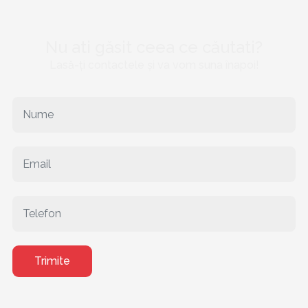
Nu ati găsit ceea ce căutati?
Lasă-ți contactele și va vom suna înapoi!
Trimite