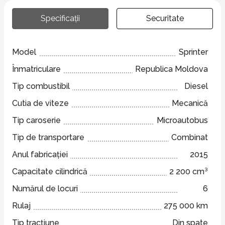
Specificații
Securitate
Model
Sprinter
Înmatriculare
Republica Moldova
Tip combustibil
Diesel
Cutia de viteze
Mecanică
Tip caroserie
Microautobus
Tip de transportare
Combinat
Anul fabricației
2015
Capacitate cilindrică
2 200 cm³
Numărul de locuri
6
Rulaj
275 000 km
Tip tracțiune
Din spate