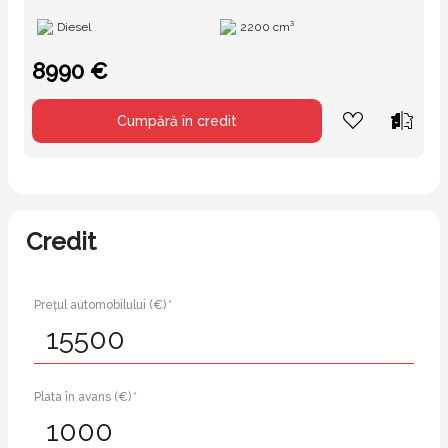
Diesel
2200 cm³
8990 €
Cumpără în credit
Credit
Prețul automobilului (€) *
Plata în avans (€) *