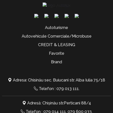
Autoturisme
Autovehicule Comerciale/Microbuse
CREDIT & LEASING
Favorite
Brand
Adresa: Chisinău sec. Buiucani str. Alba Iulia 75/18
Telefon :
079 013 111
.
Adresă: Chișinău str.Perticani 88/4
Telefon :
079 014 111
,
079 600 033
.