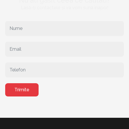
Nu ati găsit ceea ce căutati?
Lasă-ți contactele și va vom suna înapoi!
Trimite