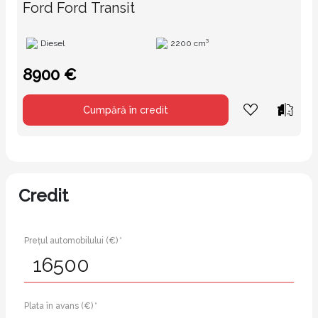
Ford Ford Transit
Diesel
2200 cm³
8900 €
Cumpără în credit
Credit
Prețul automobilului (€) *
Plata în avans (€) *