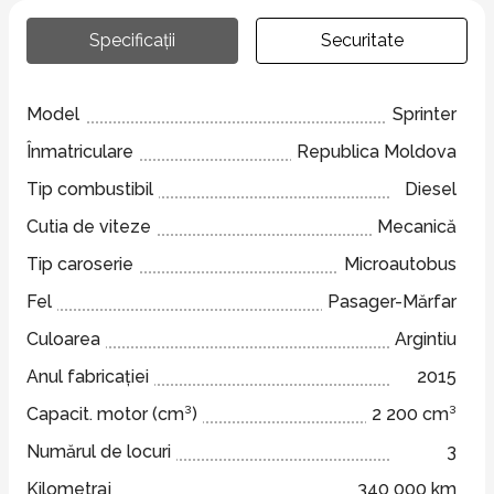
Specificații
Securitate
Model
Sprinter
Înmatriculare
Republica Moldova
Tip combustibil
Diesel
Cutia de viteze
Mecanică
Tip caroserie
Microautobus
Fel
Pasager-Mărfar
Culoarea
Argintiu
Anul fabricației
2015
Capacit. motor (cm³)
2 200 cm³
Numărul de locuri
3
Kilometraj
340 000 km