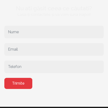
Nu ati găsit ceea ce căutati?
Lasă-ți contactele și va vom suna înapoi!
Trimite