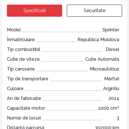
Specificații
Securitate
Model
Sprinter
Înmatriculare
Republica Moldova
Tip combustibil
Diesel
Cutie de viteze
Cutie Automată
Tip caroserie
Microautobus
Tip de transportare
Mărfuri
Culoare
Argintiu
An de fabricație
2014
Capacitate motor
2200 cm³
Număr de locuri
3
Distanță parcursă
302000 km