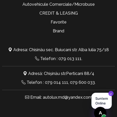
Autovehicule Comerciale/Microbuse
CREDIT & LEASING
Favorite
Brand
Adresa: Chisinău sec. Buiucani str. Alba Iulia 75/18
Telefon :
079 013 111
.
Adresă: Chișinău str.Perticani 88/4
Telefon :
079 014 111
,
079 600 033
.
Email:
autolux.md@yandex.com