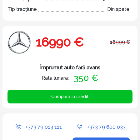
Tip tracțiune
Din spate
16990 €
16999 €
Împrumut auto fără avans
350 €
Rata lunara:
Cumpără în credit
+373 79 013 111
+373 79 600 033