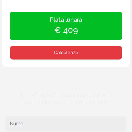
Plata lunară
€ 409
Calculează
Nu ati găsit ceea ce căutati?
Lasă-ți contactele și va vom suna înapoi!