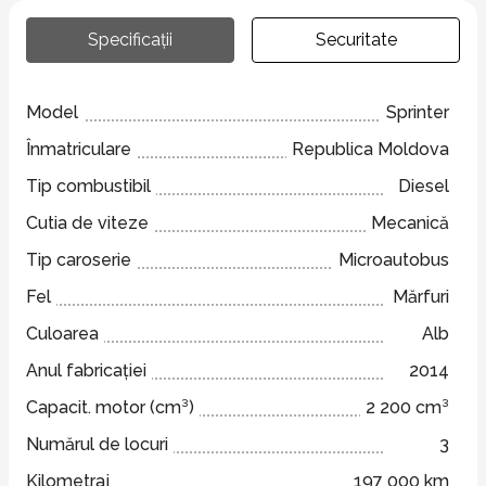
Specificații
Securitate
Model
Sprinter
Înmatriculare
Republica Moldova
Tip combustibil
Diesel
Cutia de viteze
Mecanică
Tip caroserie
Microautobus
Fel
Mărfuri
Culoarea
Alb
Anul fabricației
2014
Capacit. motor (cm³)
2 200 cm³
Numărul de locuri
3
Kilometraj
197 000 km