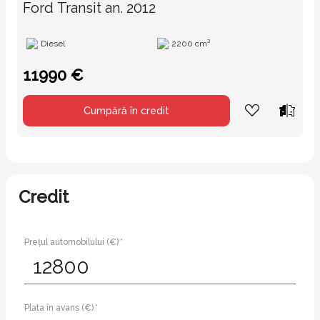
Ford Transit an. 2012
Diesel
2200 cm³
11990 €
Cumpără în credit
Credit
Prețul automobilului (€) *
Plata în avans (€) *