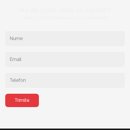
Nu ati găsit ceea ce căutati?
Lasă-ți contactele și va vom suna înapoi!
Trimite