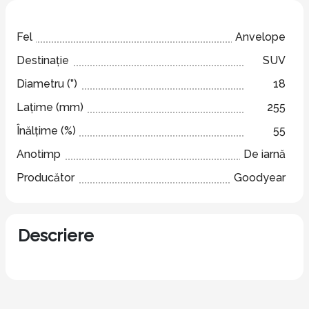
Fel
Anvelope
Destinație
SUV
Diametru (”)
18
Lațime (mm)
255
Înălțime (%)
55
Anotimp
De iarnă
Producător
Goodyear
Descriere