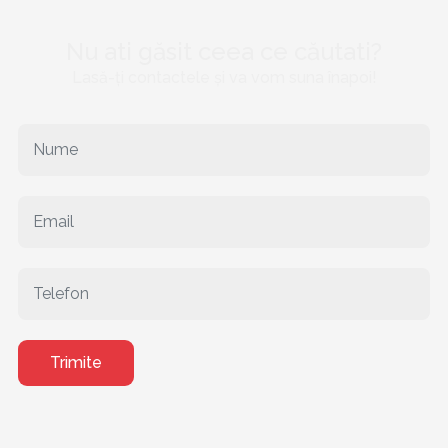
Nu ati găsit ceea ce căutati?
Lasă-ți contactele și va vom suna înapoi!
Trimite