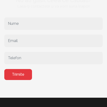
Nu ati găsit ceea ce căutati?
Lasă-ți contactele și va vom suna înapoi!
Trimite