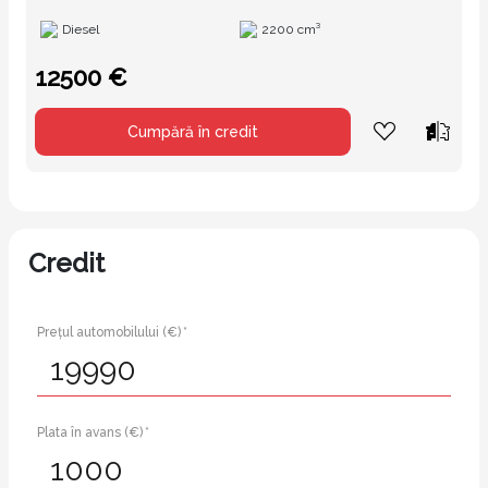
Diesel
2200 cm³
12500 €
Cumpără în credit
Credit
Prețul automobilului (€) *
Plata în avans (€) *