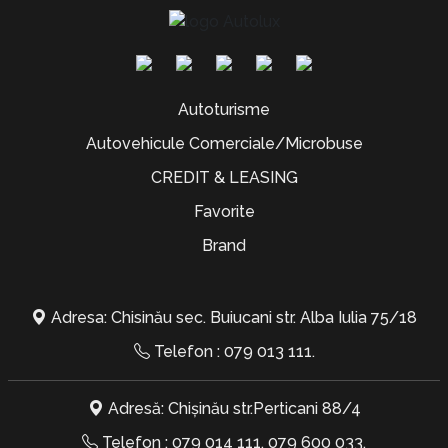
Autoturisme
Autovehicule Comerciale/Microbuse
CREDIT & LEASING
Favorite
Brand
Adresa: Chisinău sec. Buiucani str. Alba Iulia 75/18
Telefon :
079 013 111
.
Adresă: Chișinău str.Perticani 88/4
Telefon :
079 014 111
,
079 600 033
.