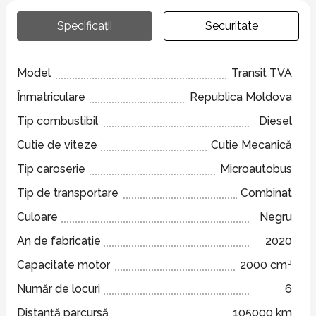
Specificații
Securitate
Model
Transit TVA
Înmatriculare
Republica Moldova
Tip combustibil
Diesel
Cutie de viteze
Cutie Mecanică
Tip caroserie
Microautobus
Tip de transportare
Combinat
Culoare
Negru
An de fabricație
2020
Capacitate motor
2000 cm³
Număr de locuri
6
Distanță parcursă
105000 km