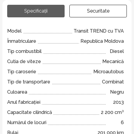
Specificații
Securitate
Model
Transit TREND cu TVA
Înmatriculare
Republica Moldova
Tip combustibil
Diesel
Cutia de viteze
Mecanică
Tip caroserie
Microautobus
Tip de transportare
Combinat
Culoarea
Negru
Anul fabricației
2013
Capacitate cilindrică
2 200 cm³
Numărul de locuri
6
Rulaj
201 000 km