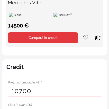
Mercedes Vito
Diesel
2200 cm³
14500 €
Cumpără în credit
Credit
Prețul automobilului (€) *
Plata în avans (€) *