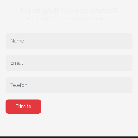
Nu ati găsit ceea ce căutati?
Lasă-ți contactele și va vom suna înapoi!
Trimite