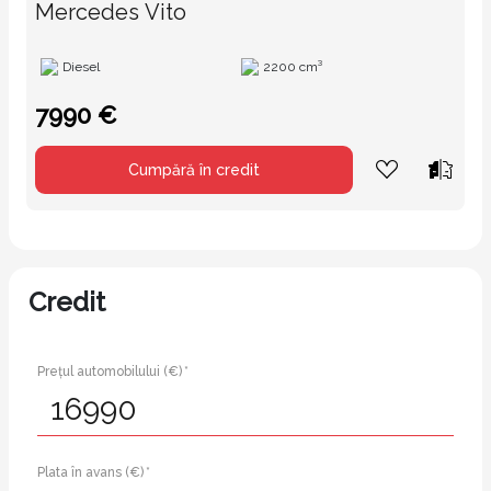
Mercedes Vito
Diesel
2200 cm³
7990 €
Cumpără în credit
Credit
Prețul automobilului (€) *
Plata în avans (€) *