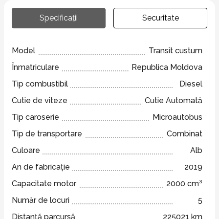
Specificații
Securitate
Model
Transit custum
Înmatriculare
Republica Moldova
Tip combustibil
Diesel
Cutie de viteze
Cutie Automată
Tip caroserie
Microautobus
Tip de transportare
Combinat
Culoare
Alb
An de fabricație
2019
Capacitate motor
2000 cm³
Număr de locuri
5
Distanță parcursă
225021 km