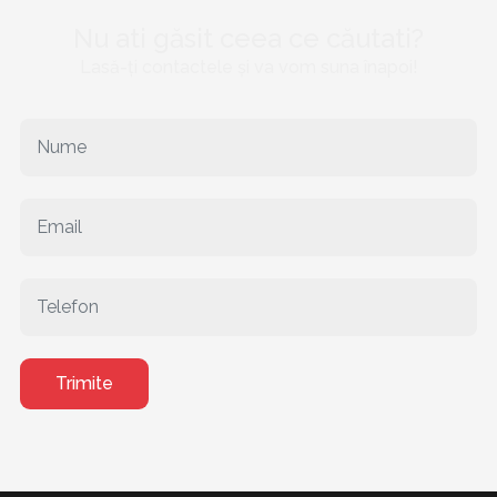
Nu ati găsit ceea ce căutati?
Lasă-ți contactele și va vom suna înapoi!
Trimite