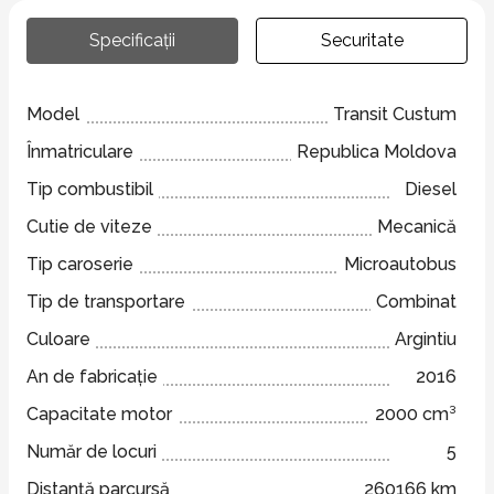
Specificații
Securitate
Model
Transit Custum
Înmatriculare
Republica Moldova
Tip combustibil
Diesel
Cutie de viteze
Mecanică
Tip caroserie
Microautobus
Tip de transportare
Combinat
Culoare
Argintiu
An de fabricație
2016
Capacitate motor
2000 cm³
Număr de locuri
5
Distanță parcursă
260166 km