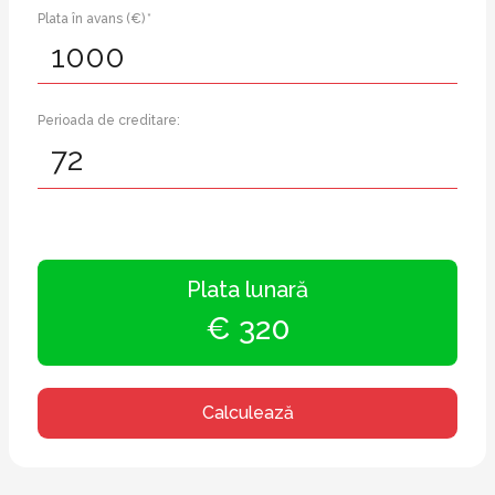
Plata în avans (€) *
Perioada de creditare:
Plata lunară
€ 320
Calculează