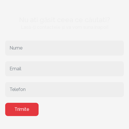
Nu ati găsit ceea ce căutati?
Lasă-ți contactele și va vom suna înapoi!
Trimite