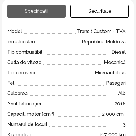
Specificații
Securitate
Model
Transit Custom - TVA
Înmatriculare
Republica Moldova
Tip combustibil
Diesel
Cutia de viteze
Mecanică
Tip caroserie
Microautobus
Fel
Pasageri
Culoarea
Alb
Anul fabricației
2016
Capacit. motor (cm³)
2 000 cm³
Numărul de locuri
3
Kilometraj
167 000 km