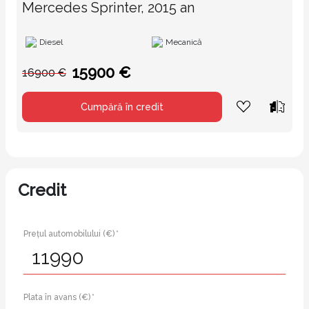
Mercedes Sprinter, 2015 an
Diesel
Mecanică
15900 €
16900 €
Cumpără în credit
Credit
Prețul automobilului (€) *
Plata în avans (€) *