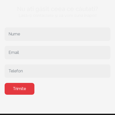
Nu ati găsit ceea ce căutati?
Lasă-ți contactele și va vom suna înapoi!
Trimite