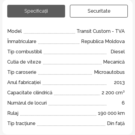
Specificații
Securitate
Model
Transit Custom - TVA
Înmatriculare
Republica Moldova
Tip combustibil
Diesel
Cutia de viteze
Mecanică
Tip caroserie
Microautobus
Anul fabricației
2013
Capacitate cilindrică
2 200 cm³
Numărul de locuri
6
Rulaj
190 000 km
Tip tracțiune
Din față