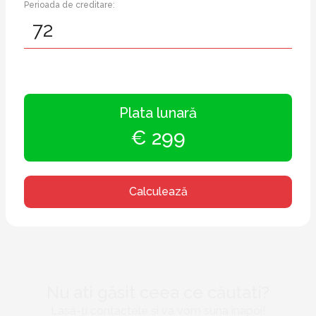
Perioada de creditare:
Plata lunară
€ 299
Calculează
Nu ati găsit ceea ce căutati?
Lasă-ți contactele și va vom suna înapoi!