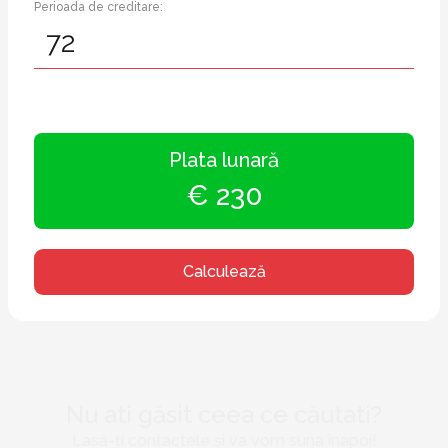
Perioada de creditare:
Plata lunară
€ 230
Calculează
Nu ati găsit ceea ce căutati?
Lasă-ți contactele și va vom suna înapoi!