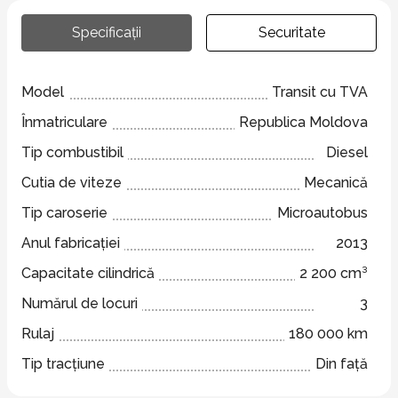
Specificații
Securitate
Model
Transit cu TVA
Înmatriculare
Republica Moldova
Tip combustibil
Diesel
Cutia de viteze
Mecanică
Tip caroserie
Microautobus
Anul fabricației
2013
Capacitate cilindrică
2 200 cm³
Numărul de locuri
3
Rulaj
180 000 km
Tip tracțiune
Din față