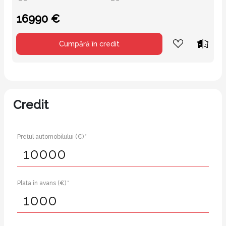
16990 €
Cumpără în credit
Credit
Prețul automobilului (€) *
Plata în avans (€) *