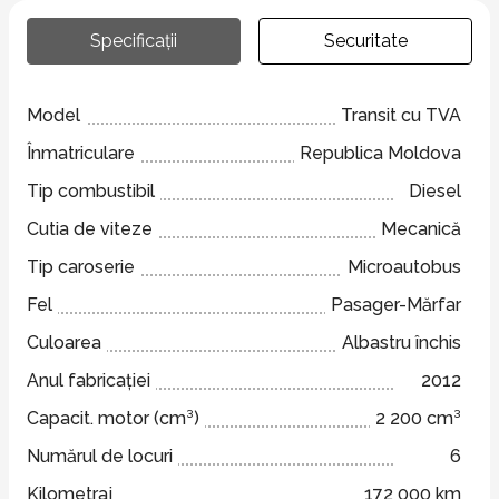
Specificații
Securitate
Model
Transit cu TVA
Înmatriculare
Republica Moldova
Tip combustibil
Diesel
Cutia de viteze
Mecanică
Tip caroserie
Microautobus
Fel
Pasager-Mărfar
Culoarea
Albastru închis
Anul fabricației
2012
Capacit. motor (cm³)
2 200 cm³
Numărul de locuri
6
Kilometraj
172 000 km