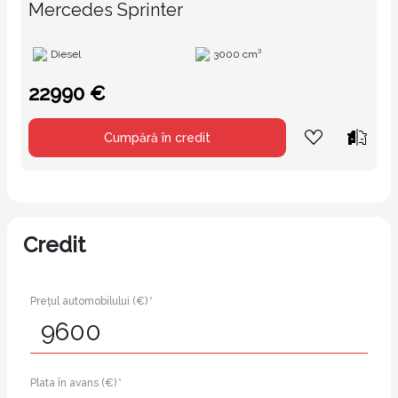
Mercedes Sprinter
Diesel
3000 cm³
22990 €
Cumpără în credit
Credit
Prețul automobilului (€) *
Plata în avans (€) *