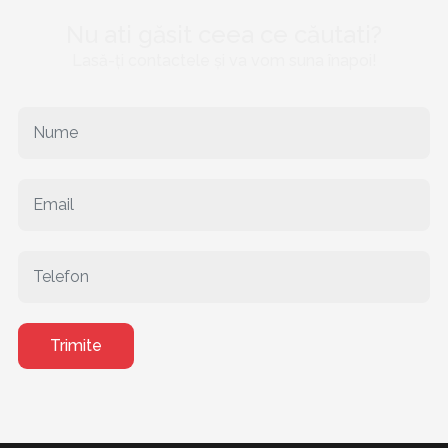
Nu ati găsit ceea ce căutati?
Lasă-ți contactele și va vom suna înapoi!
Trimite