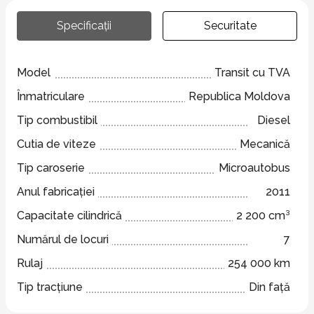
Specificații
Securitate
Model
Transit cu TVA
Înmatriculare
Republica Moldova
Tip combustibil
Diesel
Cutia de viteze
Mecanică
Tip caroserie
Microautobus
Anul fabricației
2011
Capacitate cilindrică
2 200 cm³
Numărul de locuri
7
Rulaj
254 000 km
Tip tracțiune
Din față