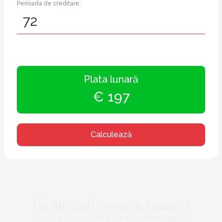
Perioada de creditare:
Plata lunară
€ 197
Calculează
Nu ati găsit ceea ce căutati?
Lasă-ți contactele și va vom suna înapoi!