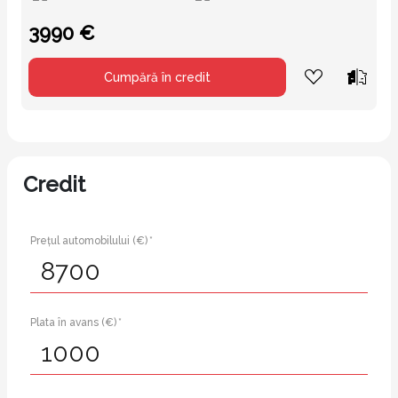
3990 €
Cumpără în credit
Credit
Prețul automobilului (€) *
Plata în avans (€) *