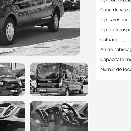
Cutie de vite
Tip caroserie
Tip de transp
Culoare
An de fabricaț
Capacitate m
Număr de locu