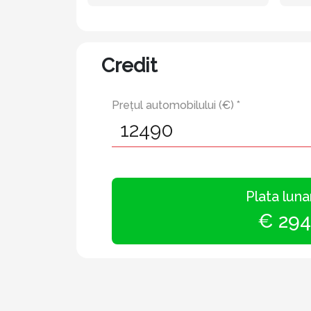
Credit
Prețul automobilului (€) *
Plata luna
€ 294