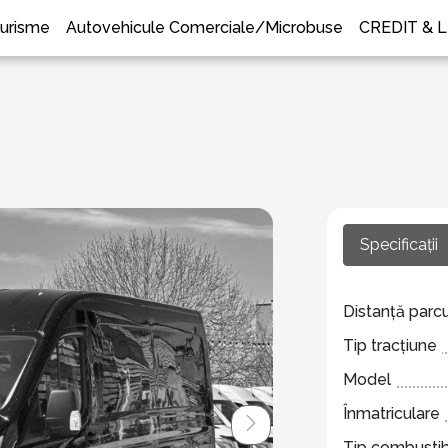
urisme
Autovehicule Comerciale/Microbuse
CREDIT & 
Specificații
Distanță parc
Tip tracțiune
Model
Înmatriculare
Tip combustib