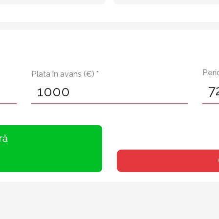
Peri
Plata în avans (€) *
ră