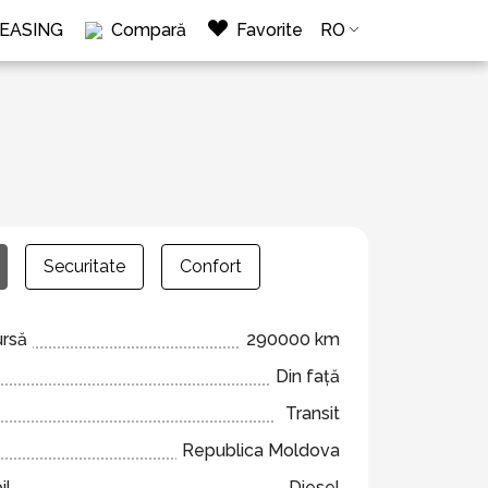
LEASING
Compară
Favorite
RO
Securitate
Confort
ursă
290000 km
Din față
Transit
Republica Moldova
il
Diesel