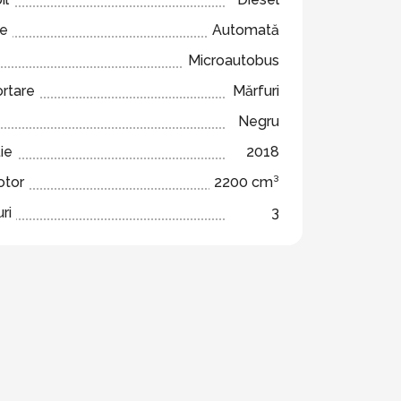
ze
Automată
Microautobus
ortare
Mărfuri
Negru
ie
2018
otor
2200 cm³
ri
3