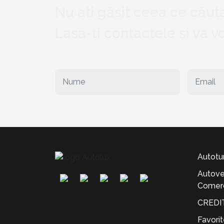
Nu ati găsit ceea ce căuta
Lasă-ți contactele și va 
Autotu
Autove
Comerc
CREDI
Favori