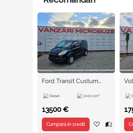
Ford Transit Custum
Vo
TVA
Diesel
2000 cm³
13500 €
17
Cumpără în credit
C