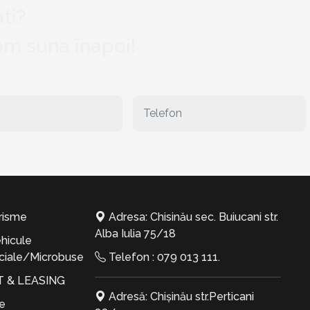
ti?
vom suna înapoi!
risme
Adresa: Chisinău sec. Buiucani str.
Alba Iulia 75/18
hicule
iale/Microbuse
Telefon :
079 013 111
.
T & LEASING
Adresă: Chișinău str.Perticani
te