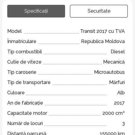
Specificații
Securitate
Model
Transit 2017 cu TVA
Înmatriculare
Republica Moldova
Tip combustibil
Diesel
Cutie de viteze
Mecanică
Tip caroserie
Microautobus
Tip de transportare
Mărfuri
Culoare
Alb
An de fabricație
2017
Capacitate motor
2000 cm³
Număr de locuri
3
Distanță parcursă
155000 km