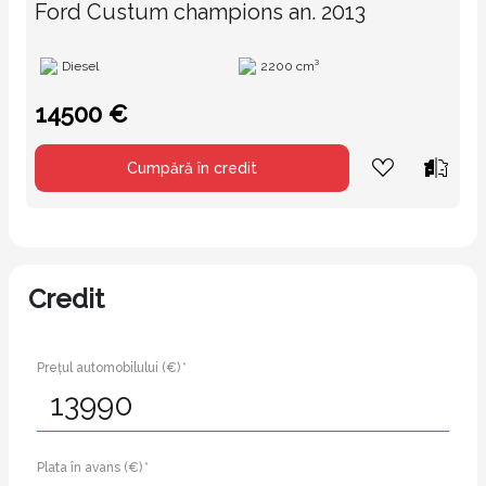
Ford Custum champions an. 2013
Diesel
2200 cm³
14500 €
Cumpără în credit
Credit
Prețul automobilului (€) *
Plata în avans (€) *