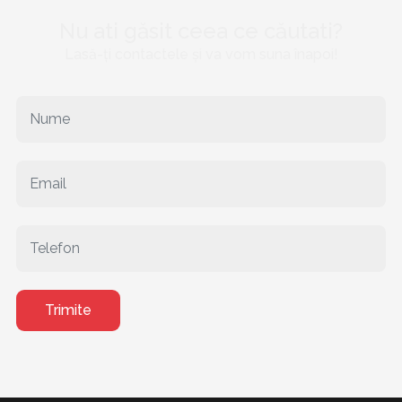
Nu ati găsit ceea ce căutati?
Lasă-ți contactele și va vom suna înapoi!
Trimite