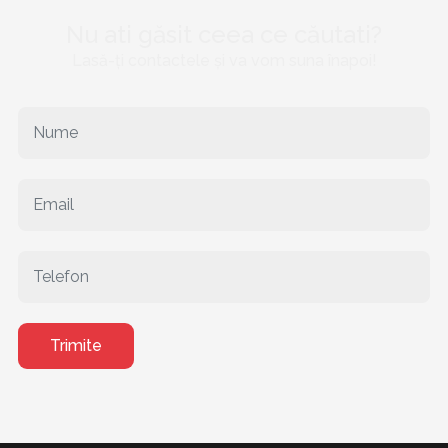
Nu ati găsit ceea ce căutati?
Lasă-ți contactele și va vom suna înapoi!
Trimite