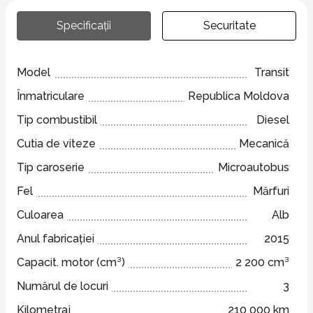
Specificații
Securitate
Model
Transit
Înmatriculare
Republica Moldova
Tip combustibil
Diesel
Cutia de viteze
Mecanică
Tip caroserie
Microautobus
Fel
Mărfuri
Culoarea
Alb
Anul fabricației
2015
Capacit. motor (cm³)
2 200 cm³
Numărul de locuri
3
Kilometraj
210 000 km