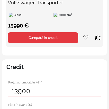
Volkswagen Transporter
Diesel
2000 cm³
15990 €
Cumpără în credit
Credit
Prețul automobilului (€) *
Plata în avans (€) *