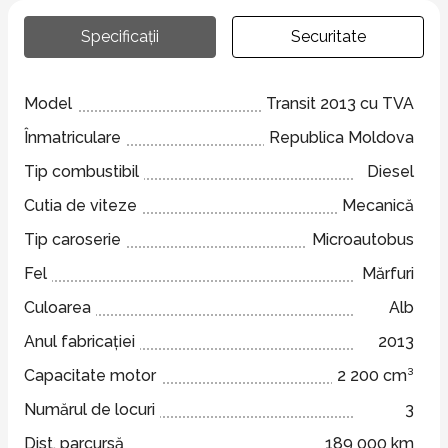
Specificații
Securitate
Model
Transit 2013 cu TVA
Înmatriculare
Republica Moldova
Tip combustibil
Diesel
Cutia de viteze
Mecanică
Tip caroserie
Microautobus
Fel
Mărfuri
Culoarea
Alb
Anul fabricației
2013
Capacitate motor
2 200 cm³
Numărul de locuri
3
Dist. parcursă
189 000 km