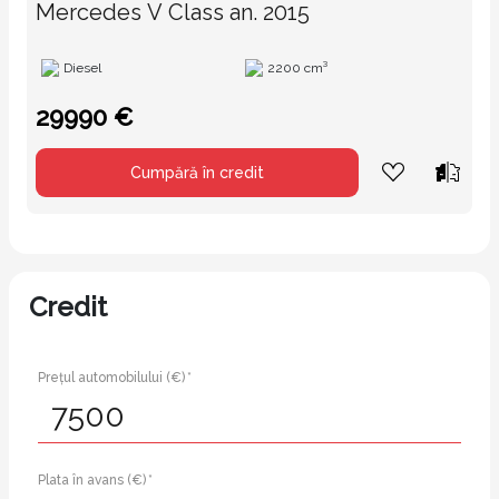
Mercedes V Class an. 2015
Diesel
2200 cm³
29990 €
Cumpără în credit
Credit
Prețul automobilului (€) *
Plata în avans (€) *