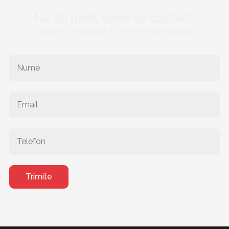
Nu ati găsit ceea ce căutati?
Lasă-ți contactele și va vom suna înapoi!
Trimite