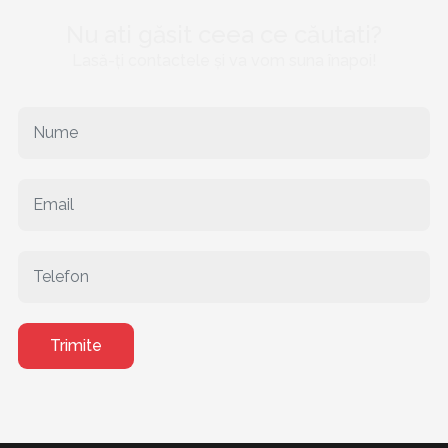
Nu ati găsit ceea ce căutati?
Lasă-ți contactele și va vom suna înapoi!
Trimite