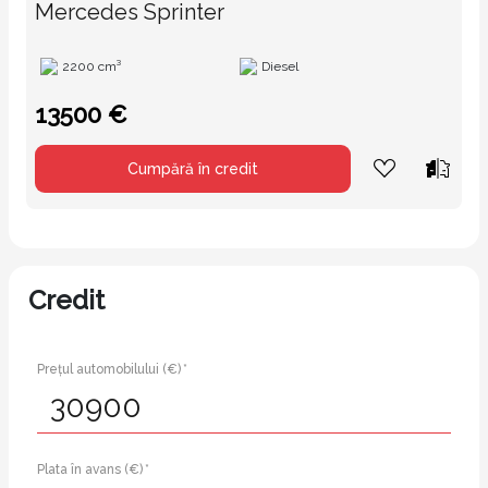
Mercedes Sprinter
2200 cm³
Diesel
13500 €
Cumpără în credit
Credit
Prețul automobilului (€) *
Plata în avans (€) *