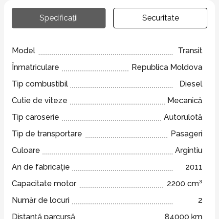
Specificații
Securitate
Model
Transit
Înmatriculare
Republica Moldova
Tip combustibil
Diesel
Cutie de viteze
Mecanică
Tip caroserie
Autorulotă
Tip de transportare
Pasageri
Culoare
Argintiu
An de fabricație
2011
Capacitate motor
2200 cm³
Număr de locuri
2
Distanță parcursă
84000 km