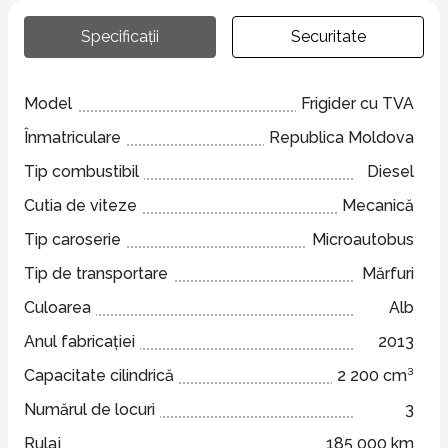
Specificații
Securitate
Model
Frigider cu TVA
Înmatriculare
Republica Moldova
Tip combustibil
Diesel
Cutia de viteze
Mecanică
Tip caroserie
Microautobus
Tip de transportare
Mărfuri
Culoarea
Alb
Anul fabricației
2013
Capacitate cilindrică
2 200 cm³
Numărul de locuri
3
Rulaj
185 000 km