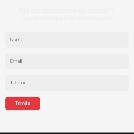
Nu ati găsit ceea ce căutati?
Lasă-ți contactele și va vom suna înapoi!
Trimite