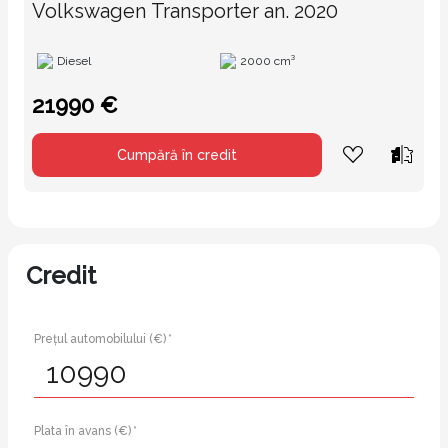
Volkswagen Transporter an. 2020
Diesel
2000 cm³
21990 €
Cumpără în credit
Credit
Prețul automobilului (€) *
Plata în avans (€) *