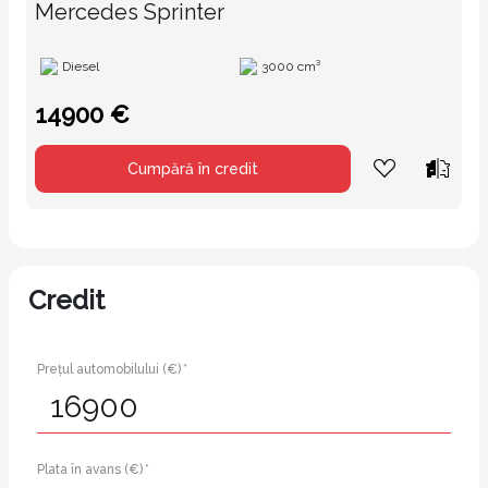
Mercedes Sprinter
Diesel
3000 cm³
14900 €
Cumpără în credit
Credit
Prețul automobilului (€) *
Plata în avans (€) *