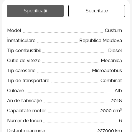
Specificații
Securitate
Model
Custum
Înmatriculare
Republica Moldova
Tip combustibil
Diesel
Cutie de viteze
Mecanică
Tip caroserie
Microautobus
Tip de transportare
Combinat
Culoare
Alb
An de fabricație
2018
Capacitate motor
2000 cm³
Număr de locuri
6
Distanță parcursă
227000 km