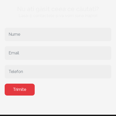
Nu ati găsit ceea ce căutati?
Lasă-ți contactele și va vom suna înapoi!
Trimite