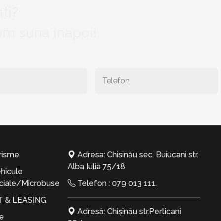
ti?
vom suna înapoi!
risme
Adresa: Chisinău sec. Buiucani str.
Alba Iulia 75/18
hicule
iale/Microbuse
Telefon :
079 013 111
.
T & LEASING
Adresă: Chișinău str.Perticani
te