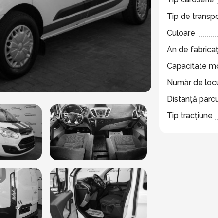
Tip de transp
Culoare
An de fabricaț
Capacitate m
Număr de locu
Distanță parc
Tip tracțiune