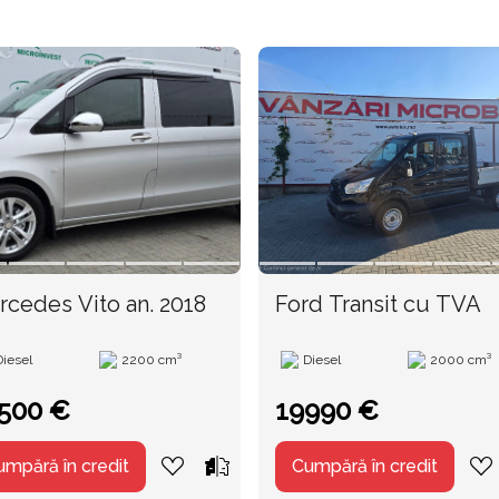
Mercedes Vito an. 2018
Ford Transit cu TVA
Diesel
2200 cm³
Diesel
2000 cm³
500 €
19990 €
umpără în credit
Cumpără în credit