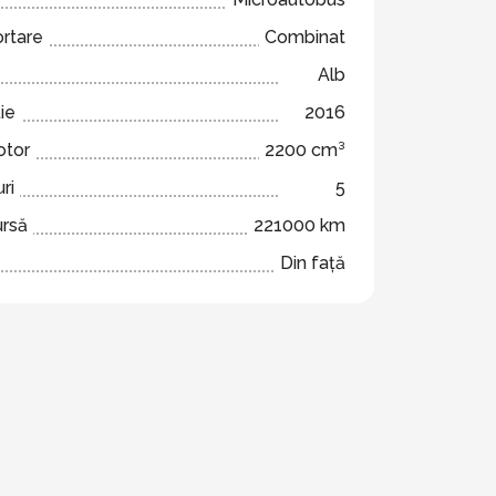
ortare
Combinat
Alb
ie
2016
otor
2200 cm³
ri
5
ursă
221000 km
Din față