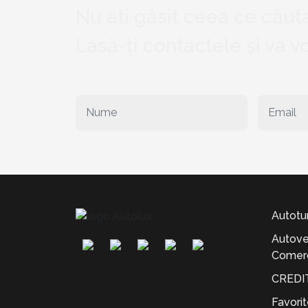
Nu ati găsit ceea ce căuta
Lasă-ți contactele și va 
Autotu
Autove
Comerc
CREDI
Favori