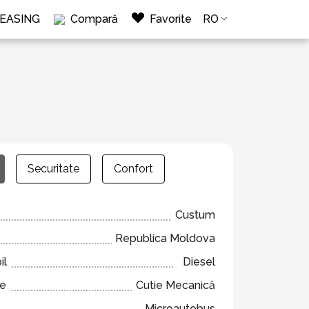
LEASING
Compară
Favorite
RO
Securitate
Confort
Custum
Republica Moldova
il
Diesel
ze
Cutie Mecanică
Microautobus