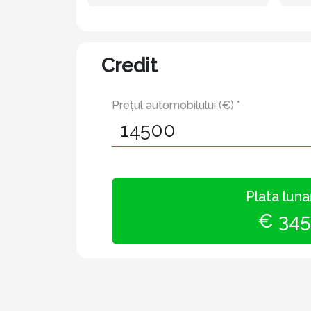
Credit
Prețul automobilului (€) *
Plata luna
€ 345