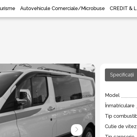
urisme
Autovehicule Comerciale/Microbuse
CREDIT & 
Specificații
Model
Înmatriculare
Tip combustib
Cutie de vite
Tip caroserie