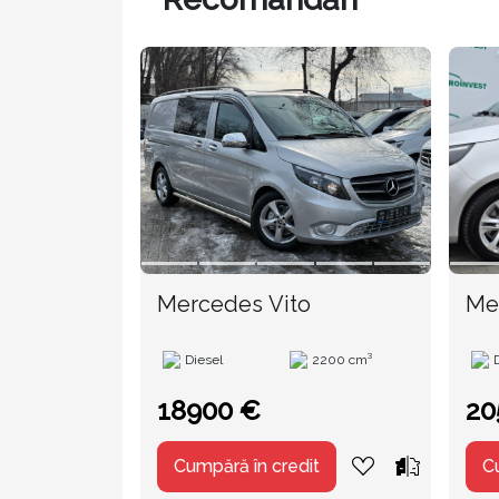
Mercedes Vito
Diesel
2200 cm³
18900 €
20
Cumpără în credit
C