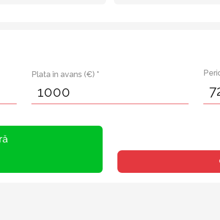
Peri
Plata în avans (€) *
ră