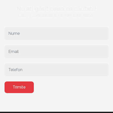
Nu ati găsit ceea ce căutati?
Lasă-ți contactele și va vom suna înapoi!
Trimite