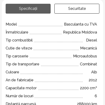
Specificații
Securitate
Model
Basculanta cu TVA
Înmatriculare
Republica Moldova
Tip combustibil
Diesel
Cutie de viteze
Mecanică
Tip caroserie
Microautobus
Tip de transportare
Combinat
Culoare
Alb
An de fabricație
2012
Capacitate motor
2200 cm³
Număr de locuri
6
Distanță parcursă
288000 km