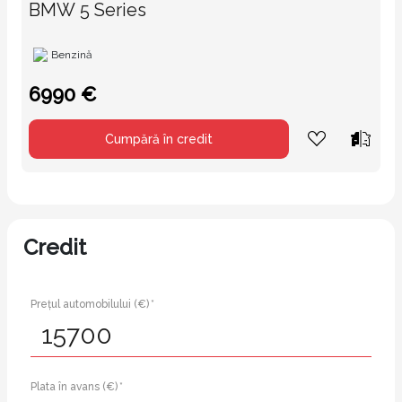
BMW 5 Series
Benzină
6990 €
Cumpără în credit
Credit
Prețul automobilului (€) *
Plata în avans (€) *