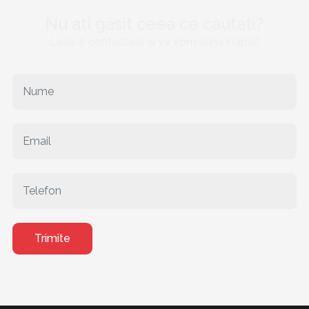
Nu ati găsit ceea ce căutati?
Lasă-ți contactele și va vom suna înapoi!
Trimite