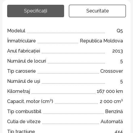
Specificații
Securitate
Modelul
Q5
Înmatriculare
Republica Moldova
Anul fabricației
2013
Numărul de locuri
5
Tip caroserie
Crossover
Numărul de uși
5
Kilometraj
167 000 km
Capacit. motor (cm³)
2 000 cm³
Tip combustibil
Benzină
Cutia de viteze
Automată
Tip tracțiune
4x4