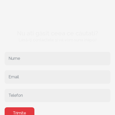
Nu ati găsit ceea ce căutati?
Lasă-ți contactele și va vom suna înapoi!
Trimite